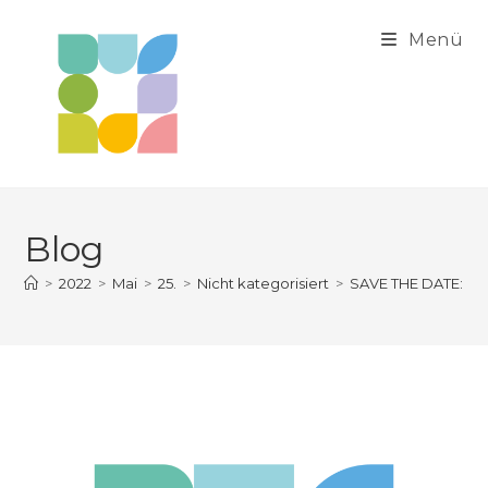
Zum
Inhalt
Menü
springen
Blog
>
2022
>
Mai
>
25.
>
Nicht kategorisiert
>
SAVE THE DATE: HE