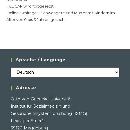
HELICAP wird fortgesetzt!
Online-Umfrage – Schwangere und Mütter mit Kindern im
Alter von 0 bis 3 Jahren gesucht
Sprache / Language
Sprache
/
Language
Adresse
Otto-von-Guericke-Universität
Institut für Sozialmedizin und
Gesundheitssystemforschung (ISMG)
Leipziger Str. 44
39120 Magdeburg