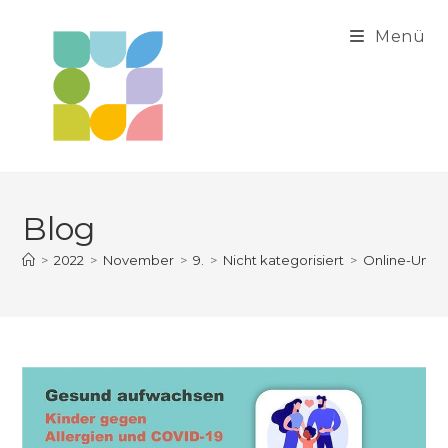
Zum
Inhalt
Menü
springen
Blog
>
2022
>
November
>
9.
>
Nicht kategorisiert
>
Online-Umfra