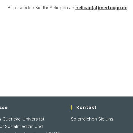
Bitte senden Sie Ihr Anliegen an
helicap(at)med.ovgu.de
sse
Kontakt
-Guericke-Universität
So erreichen Sie uns
 für Sozialmedizin und