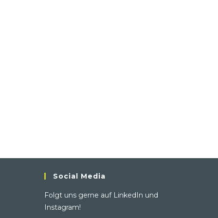
Social Media
Folgt uns gerne auf
LinkedIn
und
Instagram
!