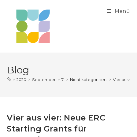
Zum
Inhalt
Menü
springen
Blog
>
2020
>
September
>
7.
>
Nicht kategorisiert
>
Vier aus vi
Vier aus vier: Neue ERC
Starting Grants für